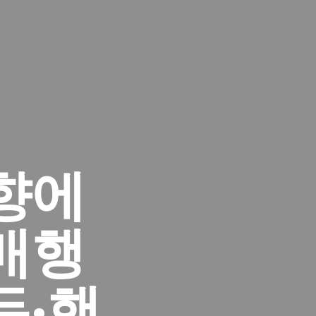
향에
매행
두·핸