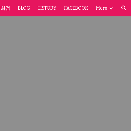
백화점
BLOG
TISTORY
FACEBOOK
More
ion