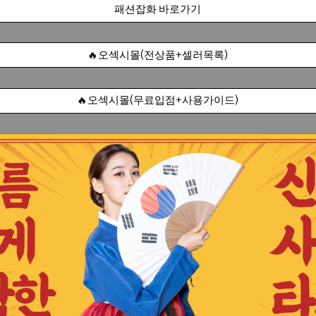
패션잡화 바로가기
🔥오섹시몰(전상품+셀러목록)
🔥오섹시몰(무료입점+사용가이드)