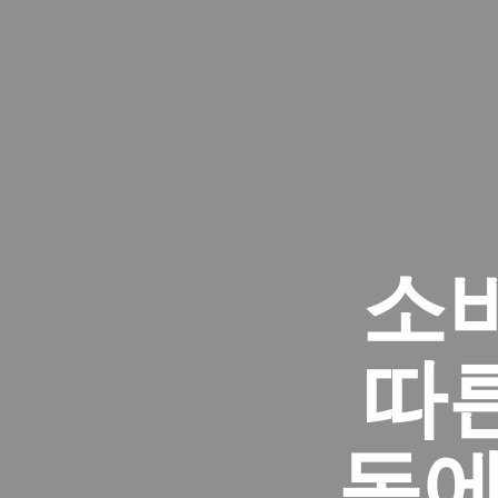
소
따
동에