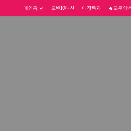
메인홈
모밴10대산
매장목차
🔥모두의
ip to main content
Skip to navigat