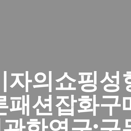
비자의쇼핑성
른패션잡화구
관한연구:구