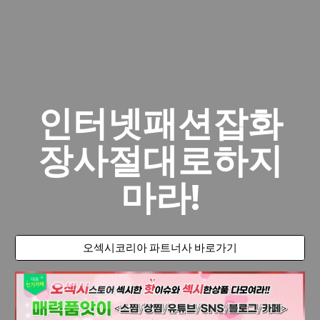
인터넷패션잡화
장사절대로하지
마라!
오섹시코리아 파트너사 바로가기