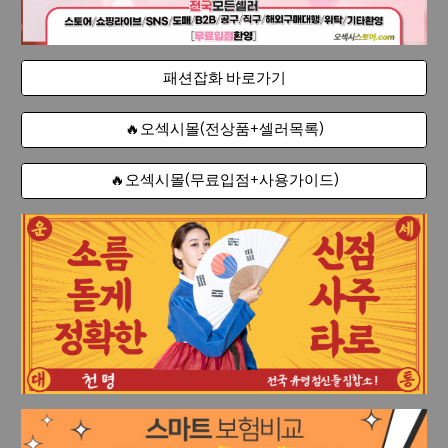
패션잡화 바로가기
🔥오섹시몰(전상품+셀러목록)
🔥오섹시몰(무료입점+사용가이드)