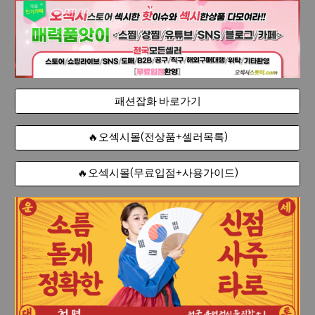
패션잡화 바로가기
🔥오섹시몰(전상품+셀러목록)
🔥오섹시몰(무료입점+사용가이드)